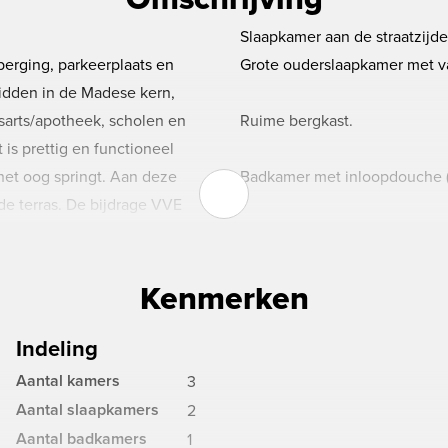
Slaapkamer aan de straatzijde
erging, parkeerplaats en
Grote ouderslaapkamer met v
midden in de Madese kern,
sarts/apotheek, scholen en
Ruime bergkast.
is prettig en functioneel
het oog springt. Aan deze
Badkamer met inloopdouche ('
e terras. De bijdrage VVE
Riante en lichte woonkamer m
plafond. Middels schuifpui toe
Kenmerken
Semi-open keuken met gaskook
Indeling
bellentableau.
BERGING/PARKEREN:
Aantal kamers
3
In de kelder bevindt zich de 
Aantal slaapkamers
2
v-combiketel (’00),
Aantal badkamers
1