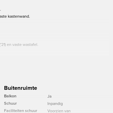
.
aste kastenwand.
21) en vaste wastafel.
et laminaatvloer, wanden met structuurverf, spackwerk
gang tot het terras.
plaat, koelkast en vriezer.
Buitenruimte
Balkon
Ja
inpandige berging.
Schuur
Inpandig
Faciliteiten schuur
Voorzien van