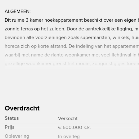
ALGEMEEN:
Dit ruime 3 kamer hoekappartement beschikt over een eigen b
zonnig terras op het zuiden. Door de aantrekkelijke ligging, 
bevinden alle voorzieningen zoals supermarkten, winkels, hui
horeca zich op korte afstand. De indeling van het appartement 
waarbij met name de riante woonkamer met veel lichtinval in 
gezellige woonkamer grenst het mooie, zongunstig gesitueerd
bedraagt € 226,22 per maand.
INDELING:
BEGANE GROND:
Overdracht
Gezamenlijke entree met lift, trappenhuis, brievenbussen en 
Status
Verkocht
EERSTE VERDIEPING:
Prijs
€ 500.000 k.k.
Entree/hal met meterkast, cv-ruimte met opstelplaats van de c
Oplevering
In overleg