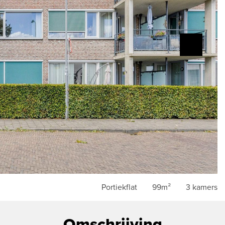
Portiekflat
99m²
3 kamers
Omschrijving